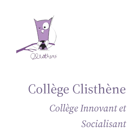
Aller
au
contenu
Collège Clisthène
Collège Innovant et
Socialisant