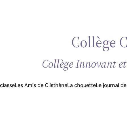
Collège 
Collège Innovant et
 classe
Les Amis de Clisthène
La chouette
Le journal de