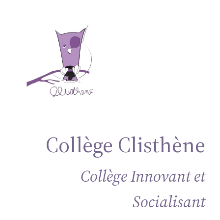
Aller
au
contenu
Collège Clisthène
Collège Innovant et
Socialisant