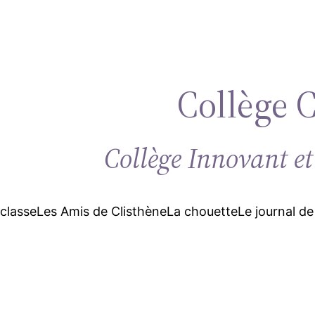
Collège 
Collège Innovant et
 classe
Les Amis de Clisthène
La chouette
Le journal de