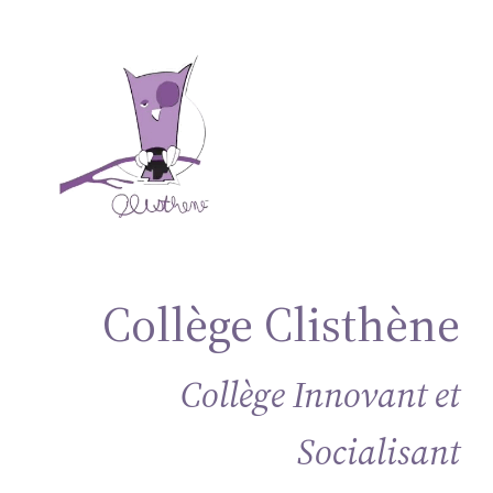
Aller
au
contenu
Collège Clisthène
Collège Innovant et
Socialisant