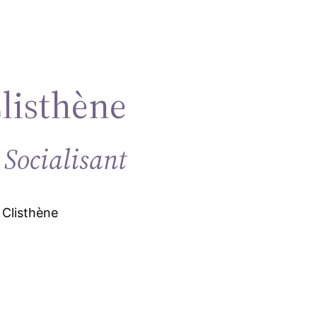
Clisthène
 Socialisant
 Clisthène