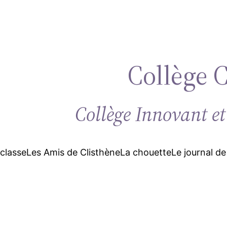
Collège 
Collège Innovant et
 classe
Les Amis de Clisthène
La chouette
Le journal de