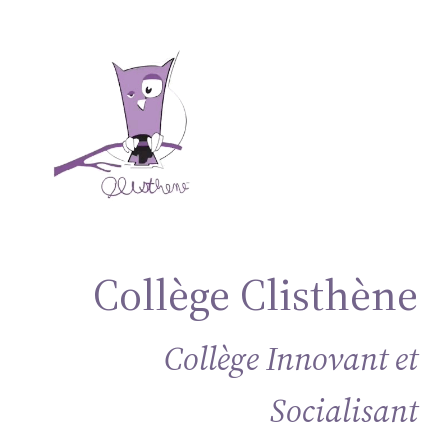
Aller
au
contenu
Collège Clisthène
Collège Innovant et
Socialisant