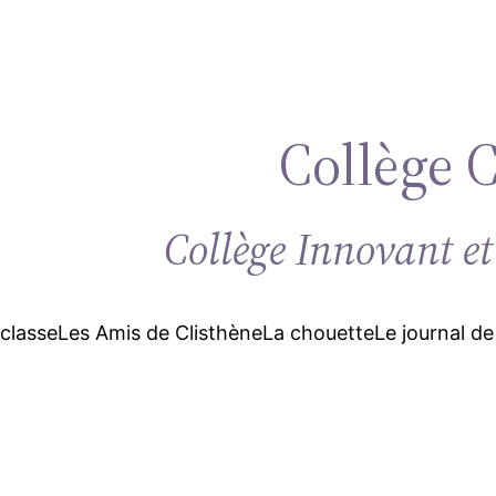
Collège 
Collège Innovant et
 classe
Les Amis de Clisthène
La chouette
Le journal de