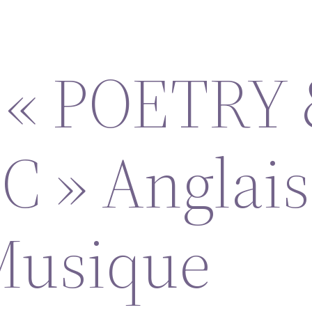
t « POETRY
 » Anglais
Musique