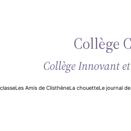
Collège 
Collège Innovant et
 classe
Les Amis de Clisthène
La chouette
Le journal de