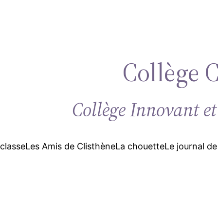
Collège 
Collège Innovant et
 classe
Les Amis de Clisthène
La chouette
Le journal de