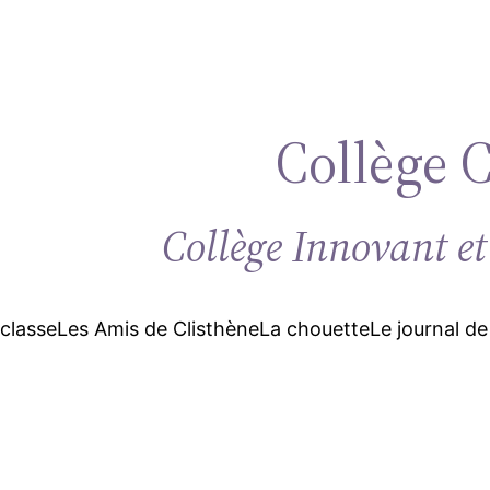
Collège 
Collège Innovant et
 classe
Les Amis de Clisthène
La chouette
Le journal de