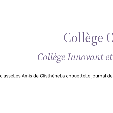
Collège 
Collège Innovant et
 classe
Les Amis de Clisthène
La chouette
Le journal de