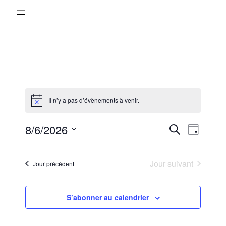
Il n’y a pas d’évènements à venir.
Notice
Reche
Nav
8/6/2026
Recherche
Jour
Sélectionnez
de
et
une
Jour suivant
Jour précédent
vue
date.
navig
Évè
S’abonner au calendrier
de